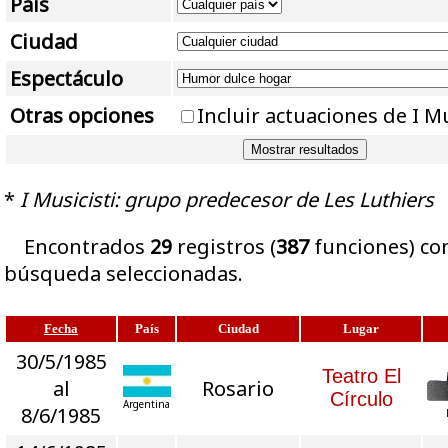
País
Ciudad
Espectáculo
Otras opciones
Incluir actuaciones de I Mu
*
I Musicisti: grupo predecesor de Les Luthiers
Encontrados
29
registros (
387
funciones) con
búsqueda seleccionadas.
Fecha
País
Ciudad
Lugar
30/5/1985
Teatro El
al
Rosario
Círculo
Argentina
8/6/1985