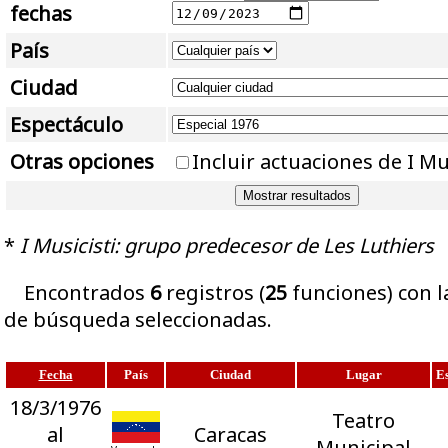
fechas
País
Ciudad
Espectáculo
Otras opciones
Incluir actuaciones de I Mu
*
I Musicisti: grupo predecesor de Les Luthiers
Encontrados
6
registros (
25
funciones) con l
de búsqueda seleccionadas.
Fecha
País
Ciudad
Lugar
E
18/3/1976
Teatro
al
Caracas
Municipal