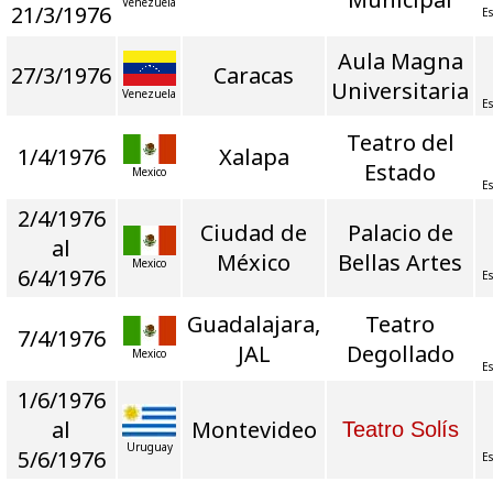
Venezuela
21/3/1976
Es
Aula Magna
27/3/1976
Caracas
Universitaria
Venezuela
Es
Teatro del
1/4/1976
Xalapa
Estado
Mexico
Es
2/4/1976
Ciudad de
Palacio de
al
México
Bellas Artes
Mexico
6/4/1976
Es
Guadalajara,
Teatro
7/4/1976
JAL
Degollado
Mexico
Es
1/6/1976
al
Montevideo
Teatro Solís
Uruguay
5/6/1976
Es