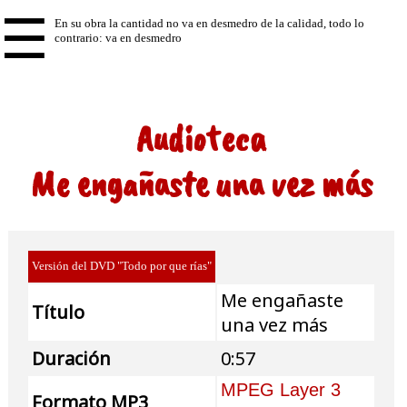
☰
Audioteca
Me engañaste una vez más
Versión del DVD "Todo por que rías"
Me engañaste
Título
una vez más
Duración
0:57
MPEG Layer 3
Formato MP3