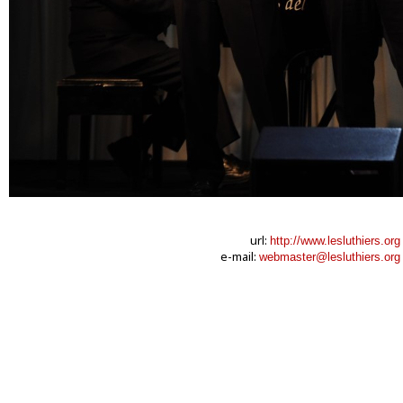
url:
http://www.lesluthiers.org
e-mail:
webmaster@lesluthiers.org