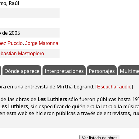
amo, Raúl
o de 2005
,
pez Puccio
Jorge Maronna
bastian Mastropiero
Dónde aparece
Interpretaciones
Personajes
Multime
ra en una entrevista de Mirtha Legrand. [
]
Escuchar audio
s de las obras de
Les Luthiers
sólo fueron públicas hasta 19
Les Luthiers
, sin especificar de quién era la letra o la música
n esta web se hicieron públicas a través de entrevistas, rue
Ver listado de obras