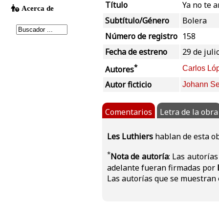
Título
Ya no te 
Subtítulo/Género
Bolera
Número de registro
158
Fecha de estreno
29 de juli
*
Autores
Carlos Ló
Autor ficticio
Johann Se
Comentarios
Letra de la obra
Les Luthiers
hablan de esta ob
*
Nota de autoría
: Las autoría
adelante fueran firmadas por
Las autorías que se muestran e