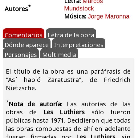
Letra:
Marcos
*
Autores
Mundstock
Música:
Jorge Maronna
Comentarios
Letra de la obra
Dónde aparece
Interpretaciones
Personajes
Multimedia
El título de la obra es una paráfrasis de
"Así habló Zaratustra", de Friedrich
Nietzsche.
*
Nota de autoría
: Las autorías de las
obras de
Les Luthiers
sólo fueron
públicas hasta 1971. Decidieron que todas
las obras compuestas de ahí en adelante
fueran firmadas por
Les Luthiers
, sin