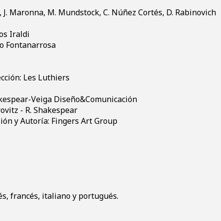
o, J. Maronna, M. Mundstock, C. Núñez Cortés, D. Rabinovich
os Iraldi
to Fontanarrosa
ección: Les Luthiers
akespear-Veiga Diseño&Comunicación
orovitz - R. Shakespear
ón y Autoría: Fingers Art Group
és, francés, italiano y portugués.