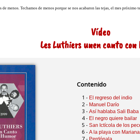
Vídeo
Les Luthiers unen canto con
Contenido
1 -
El regreso del indio
2 -
Manuel Darío
3 -
Así hablaba Sali Baba
4 -
El negro quiere bailar
5 -
San Ictícola de los pec
6 -
A la playa con Mariana
7 -
Perdónala