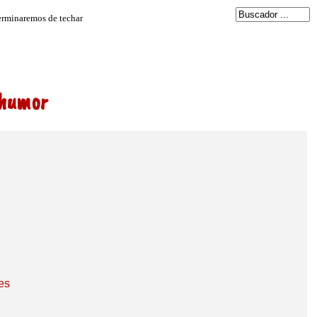
 humor
es