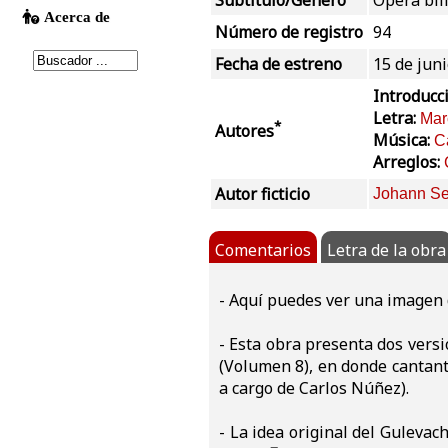
Subtítulo/Género
Ópera bil
Número de registro
94
Fecha de estreno
15 de jun
Introducc
Letra:
Mar
*
Autores
Música:
C
Arreglos:
Autor ficticio
Johann Se
Comentarios
Letra de la obra
- Aquí puedes ver una imagen 
- Esta obra presenta dos versio
(Volumen 8), en donde cantant
a cargo de Carlos Núñez).
- La idea original del Gulevac