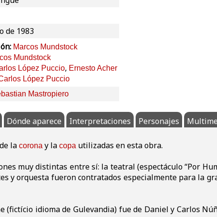
ingüe
io de 1983
ión:
Marcos Mundstock
cos Mundstock
,
arlos López Puccio
Ernesto Acher
Carlos López Puccio
bastian Mastropiero
Dónde aparece
Interpretaciones
Personajes
Multime
de la
y la
utilizadas en esta obra.
corona
copa
nes muy distintas entre sí: la teatral (espectáculo “Por Humo
es y orquesta fueron contratados especialmente para la gra
he (fictício idioma de Gulevandia) fue de Daniel y Carlos Nú