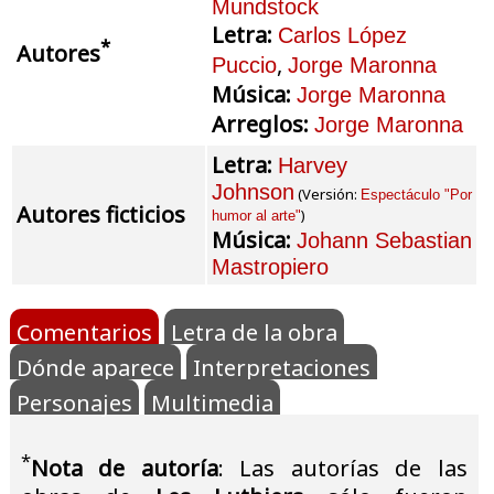
Mundstock
Letra:
Carlos López
*
Autores
,
Puccio
Jorge Maronna
Música:
Jorge Maronna
Arreglos:
Jorge Maronna
Letra:
Harvey
Johnson
(Versión:
Espectáculo "Por
Autores ficticios
)
humor al arte"
Música:
Johann Sebastian
Mastropiero
Comentarios
Letra de la obra
Dónde aparece
Interpretaciones
Personajes
Multimedia
*
Nota de autoría
: Las autorías de las