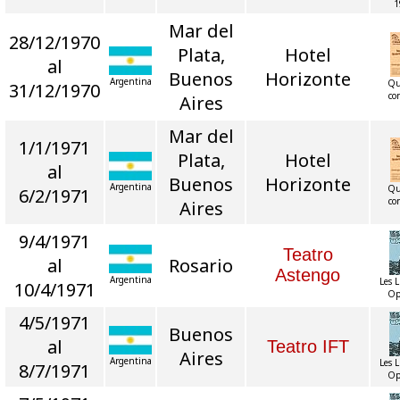
1
Mar del
28/12/1970
Plata,
Hotel
al
Buenos
Horizonte
Argentina
Qu
31/12/1970
co
Aires
Mar del
1/1/1971
Plata,
Hotel
al
Buenos
Horizonte
Argentina
Qu
6/2/1971
co
Aires
9/4/1971
Teatro
al
Rosario
Astengo
Argentina
Les 
10/4/1971
Op
4/5/1971
Buenos
al
Teatro IFT
Aires
Argentina
Les 
8/7/1971
Op