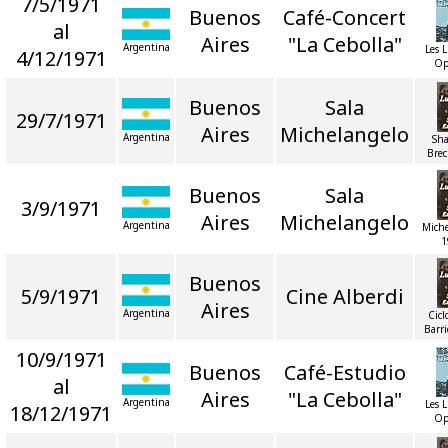
7/5/1971
Buenos
Café-Concert
al
Aires
"La Cebolla"
Argentina
Les 
4/12/1971
Op
Buenos
Sala
29/7/1971
Aires
Michelangelo
Argentina
Sh
Brec
Buenos
Sala
3/9/1971
Aires
Michelangelo
Argentina
Miche
1
Buenos
5/9/1971
Cine Alberdi
Aires
Argentina
Cicl
Barr
10/9/1971
Buenos
Café-Estudio
al
Aires
"La Cebolla"
Argentina
Les 
18/12/1971
Op