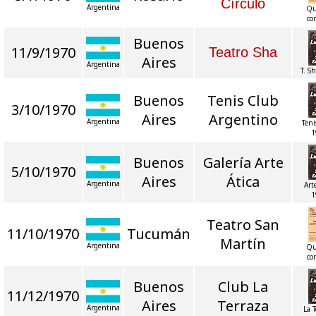
Círculo
Argentina
Qu
co
Buenos
11/9/1970
Teatro Sha
Aires
Argentina
T. S
Buenos
Tenis Club
3/10/1970
Aires
Argentino
Argentina
Teni
1
Buenos
Galería Arte
5/10/1970
Aires
Ática
Argentina
Art
1
Teatro San
11/10/1970
Tucumán
Martín
Argentina
Qu
co
Buenos
Club La
11/12/1970
Aires
Terraza
Argentina
La 