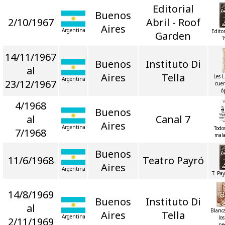
Editorial
Buenos
2/10/1967
Abril - Roof
Aires
Argentina
Editor
Garden
1
14/11/1967
Buenos
Instituto Di
al
Aires
Tella
Les 
Argentina
23/12/1967
cuen
ó
4/1968
Buenos
al
Canal 7
Aires
Argentina
Todo
7/1968
mala
Buenos
11/6/1968
Teatro Payró
Aires
Argentina
T. Pa
14/8/1969
Buenos
Instituto Di
al
Blanc
Aires
Tella
Argentina
los
2/11/1969
pe