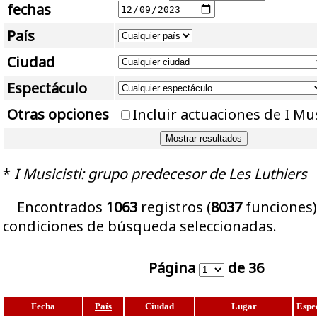
fechas
País
Ciudad
Espectáculo
Otras opciones
Incluir actuaciones de I Mus
*
I Musicisti: grupo predecesor de Les Luthiers
Encontrados
1063
registros (
8037
funciones)
condiciones de búsqueda seleccionadas.
Página
de 36
Fecha
País
Ciudad
Lugar
Espe