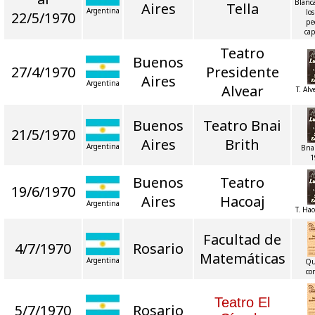
Blanc
Aires
Tella
Argentina
los
22/5/1970
pe
cap
Teatro
Buenos
27/4/1970
Presidente
Aires
Argentina
Alvear
T. Al
Buenos
Teatro Bnai
21/5/1970
Aires
Brith
Argentina
Bnai
1
Buenos
Teatro
19/6/1970
Aires
Hacoaj
Argentina
T. Ha
Facultad de
4/7/1970
Rosario
Matemáticas
Argentina
Qu
co
Teatro El
5/7/1970
Rosario