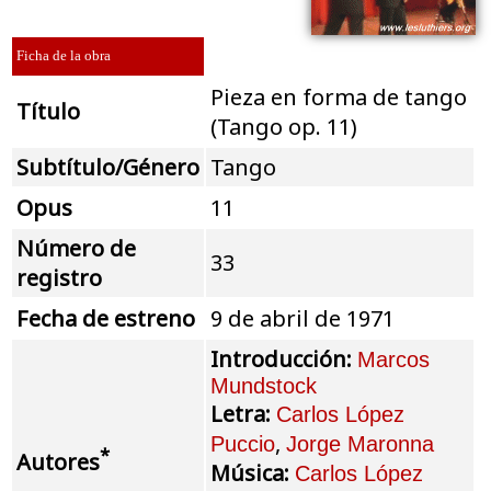
Ficha de la obra
Pieza en forma de tango
Título
(Tango op. 11)
Subtítulo/Género
Tango
Opus
11
Número de
33
registro
Fecha de estreno
9 de abril de 1971
Introducción:
Marcos
Mundstock
Letra:
Carlos López
,
Puccio
Jorge Maronna
*
Autores
Música:
Carlos López